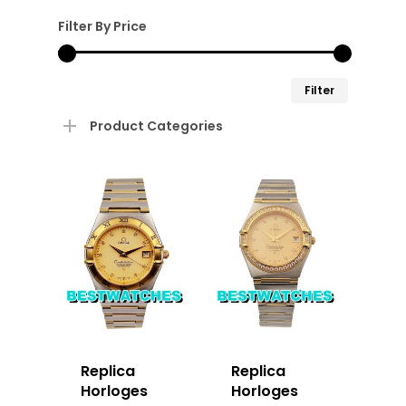
Filter By Price
Min.
Max.
Filter
prijs
prijs
Product Categories
Replica
Replica
Horloges
Horloges