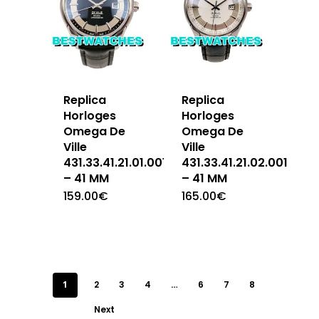
Replica
Replica
Horloges
Horloges
Omega De
Omega De
Ville
Ville
431.33.41.21.01.001
431.33.41.21.02.001
– 41 MM
– 41 MM
159.00
€
165.00
€
1
2
3
4
…
6
7
8
Next