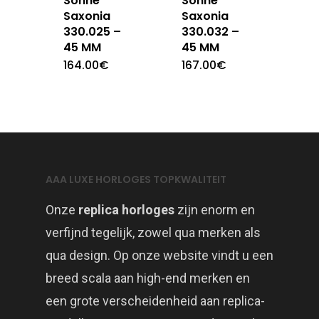
Sohne
Sohne
Saxonia
Saxonia
330.025 –
330.032 –
45 MM
45 MM
164.00
€
167.00
€
AAA LUXE HORLOGES TOPKWALITEIT
Onze
replica horloges
zijn enorm en
verfijnd tegelijk, zowel qua merken als
qua design. Op onze website vindt u een
breed scala aan high-end merken en
een grote verscheidenheid aan replica-