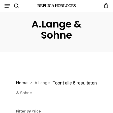
Menu
Skip
REPLICA HORLOGES
search
to
main
A.Lange &
content
Sohne
Toont alle 8 resultaten
Home
A.Lange
& Sohne
Filter By Price