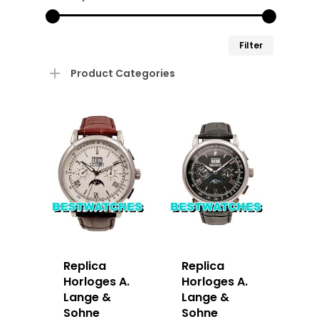
Min.
Max.
Filter
prijs
prijs
Product Categories
Replica
Replica
Horloges A.
Horloges A.
Lange &
Lange &
Sohne
Sohne