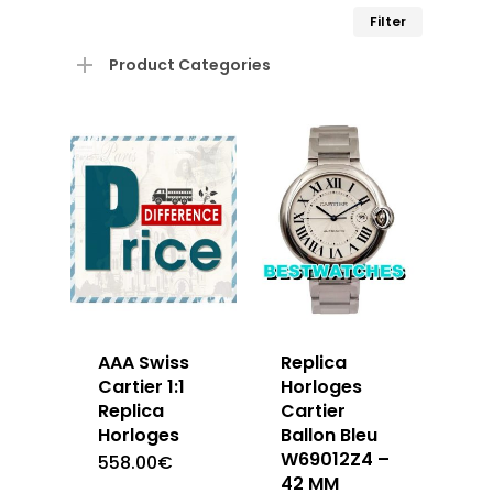
Min.
Max.
Filter
prijs
prijs
Product Categories
AAA Swiss
Replica
Cartier 1:1
Horloges
Replica
Cartier
Horloges
Ballon Bleu
W69012Z4 –
558.00
€
42 MM