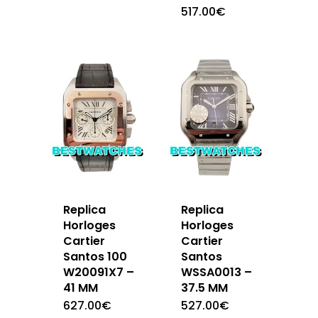
517.00
€
Replica
Replica
Horloges
Horloges
Cartier
Cartier
Santos 100
Santos
W20091X7 –
WSSA0013 –
41 MM
37.5 MM
627.00
€
527.00
€