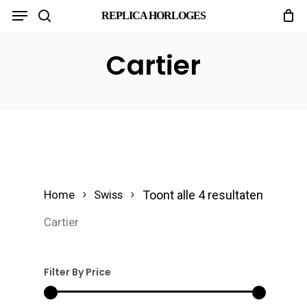
Menu
Skip
REPLICA HORLOGES
search
to
main
Cartier
content
Toont alle 4 resultaten
Home
Swiss
Cartier
Filter By Price