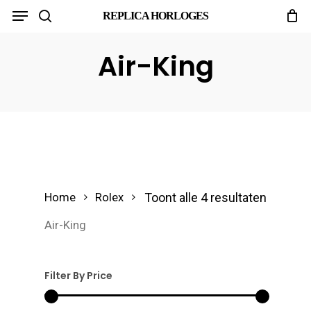
Menu
Skip
REPLICA HORLOGES
search
to
main
Air-King
content
Toont alle 4 resultaten
Home
Rolex
Air-King
Filter By Price