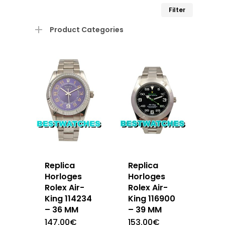
Min.
Max.
Filter
prijs
prijs
Product Categories
Replica
Replica
Horloges
Horloges
Rolex Air-
Rolex Air-
King 114234
King 116900
– 36 MM
– 39 MM
147.00
€
153.00
€