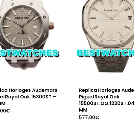
lica Horloges Audemars
Replica Horloges Aud
uetRoyal Oak 15300ST –
PiguetRoyal Oak
MM
15500ST.OO.1220ST.04
MM
.00
€
577.00
€