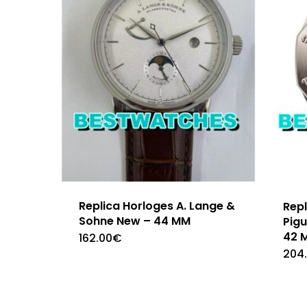
Replica Horloges A. Lange &
Rep
Sohne New – 44 MM
Pig
42 
162.00
€
204