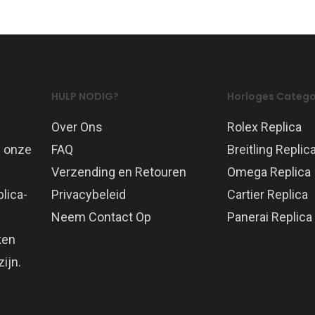
HULP NODIG?
Horloges Catego
Over Ons
Rolex Replica
p onze
FAQ
Breitling Replic
Verzending en Retouren
Omega Replica
lica-
Privacybeleid
Cartier Replica
Neem Contact Op
Panerai Replica
ken
ijn.