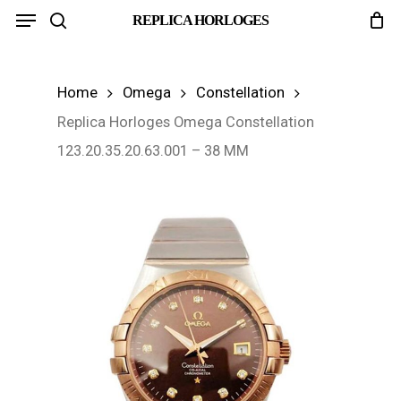
Menu
Skip
REPLICA HORLOGES
search
to
main
Home
Omega
Constellation
content
Replica Horloges Omega Constellation
123.20.35.20.63.001 – 38 MM