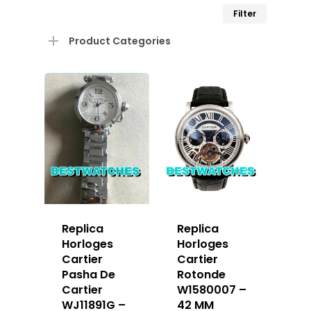
Min.
Max.
Filter
prijs
prijs
Product Categories
Replica
Replica
Horloges
Horloges
Cartier
Cartier
Pasha De
Rotonde
Cartier
W1580007 –
WJ11891G –
42 MM