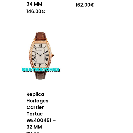
34 MM
162.00
€
146.00
€
Replica
Horloges
Cartier
Tortue
WE400451 –
32 MM