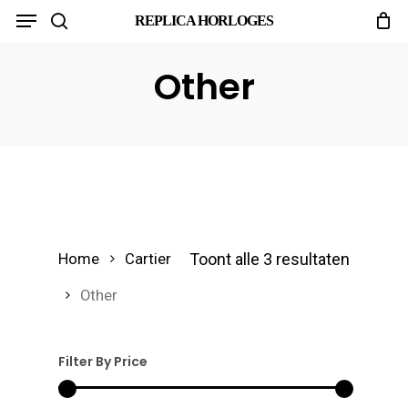
Menu
Skip
REPLICA HORLOGES
search
to
main
Other
content
Toont alle 3 resultaten
Home
Cartier
Other
Filter By Price