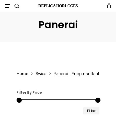
Menu
Skip
REPLICA HORLOGES
search
to
main
Panerai
content
Enig resultaat
Home
Swiss
Panerai
Filter By Price
Min.
Max.
Filter