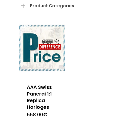
prijs
prijs
Product Categories
AAA Swiss
Panerai 1:1
Replica
Horloges
558.00
€