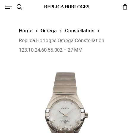
Menu
Skip
REPLICA HORLOGES
search
to
main
Home
Omega
Constellation
content
Replica Horloges Omega Constellation
123.10.24.60.55.002 – 27 MM