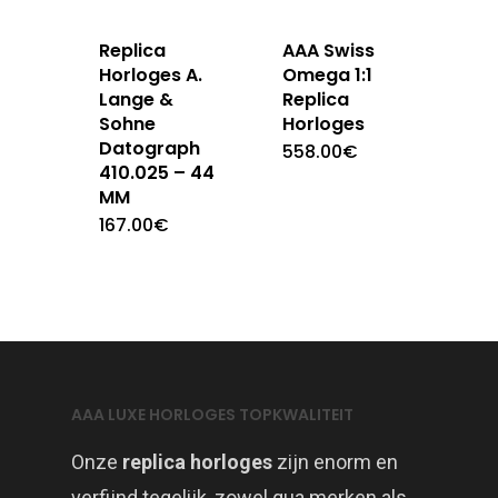
Replica
AAA Swiss
Horloges A.
Omega 1:1
Lange &
Replica
Sohne
Horloges
Datograph
558.00
€
410.025 – 44
MM
167.00
€
AAA LUXE HORLOGES TOPKWALITEIT
Onze
replica horloges
zijn enorm en
verfijnd tegelijk, zowel qua merken als