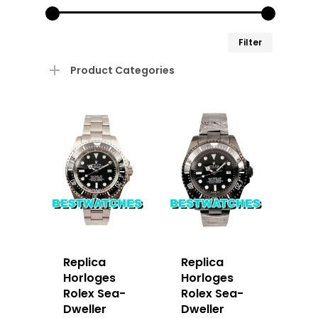
Min.
Max.
Filter
prijs
prijs
Product Categories
Replica
Replica
Horloges
Horloges
Rolex Sea-
Rolex Sea-
Dweller
Dweller