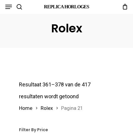
Menu
Skip
REPLICA HORLOGES
search
to
main
Rolex
content
Resultaat 361–378 van de 417
resultaten wordt getoond
Home
Rolex
Pagina 21
Filter By Price