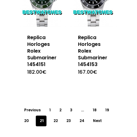
Replica
Replica
Horloges
Horloges
Rolex
Rolex
Submariner
Submariner
1454151
1454153
182.00
€
167.00
€
Previous
1
2
3
…
18
19
20
21
22
23
24
Next