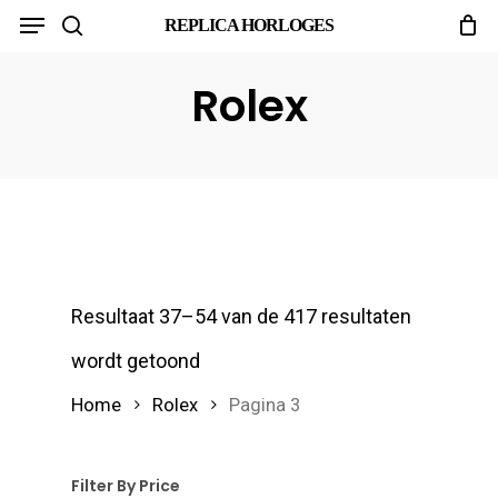
Menu
Skip
REPLICA HORLOGES
search
to
main
Rolex
content
Resultaat 37–54 van de 417 resultaten
wordt getoond
Home
Rolex
Pagina 3
Filter By Price