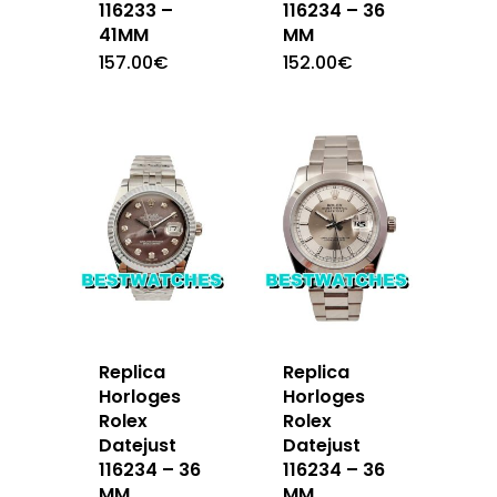
116233 –
116234 – 36
41MM
MM
157.00
€
152.00
€
Replica
Replica
Horloges
Horloges
Rolex
Rolex
Datejust
Datejust
116234 – 36
116234 – 36
MM
MM