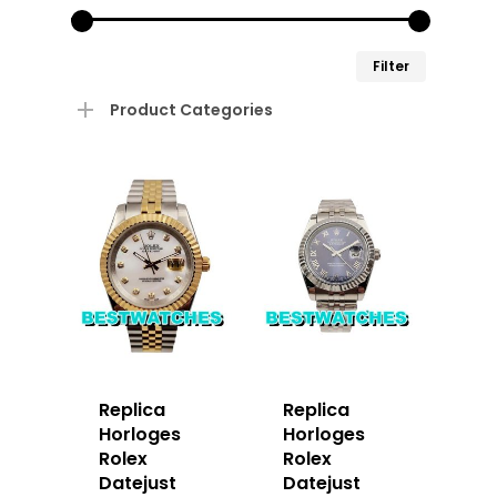
Min.
Max.
Filter
prijs
prijs
Product Categories
Replica
Replica
Horloges
Horloges
Rolex
Rolex
Datejust
Datejust