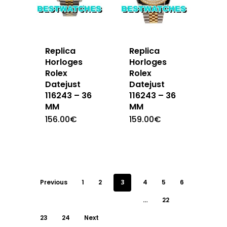
Replica
Replica
Horloges
Horloges
Rolex
Rolex
Datejust
Datejust
116243 – 36
116243 – 36
MM
MM
156.00
€
159.00
€
Previous
1
2
3
4
5
6
…
22
23
24
Next