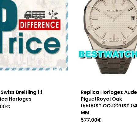
Swiss Breitling 1:1
Replica Horloges Aud
ica Horloges
PiguetRoyal Oak
15500ST.OO.1220ST.04
.00
€
MM
577.00
€