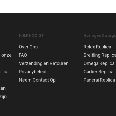
HULP NODIG?
Horloges Catego
Over Ons
Rolex Replica
p onze
FAQ
Breitling Replic
Verzending en Retouren
Omega Replica
lica-
Privacybeleid
Cartier Replica
Neem Contact Op
Panerai Replica
ken
ijn.