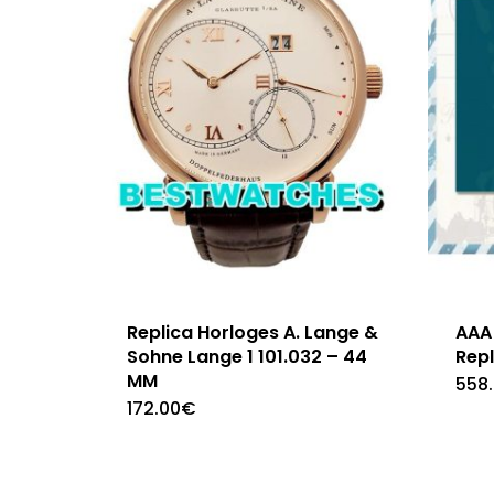
Replica Horloges A. Lange &
AAA 
Sohne Lange 1 101.032 – 44
Repl
MM
558
172.00
€