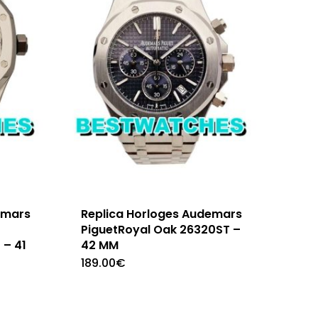
emars
Replica Horloges Audemars
PiguetRoyal Oak 26320ST –
 – 41
42 MM
189.00
€