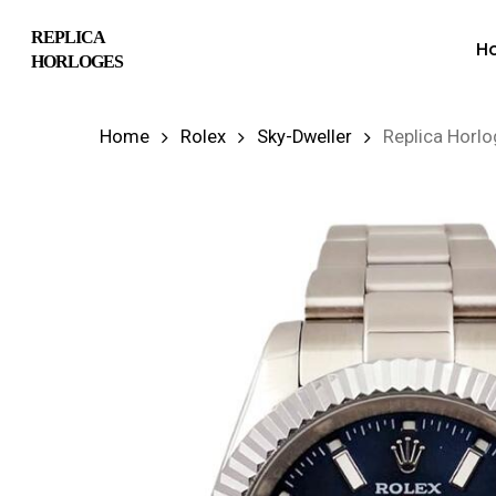
Skip
REPLICA
H
to
HORLOGES
main
content
Home
Rolex
Sky-Dweller
Replica Horl
Hit enter to search or ESC to close