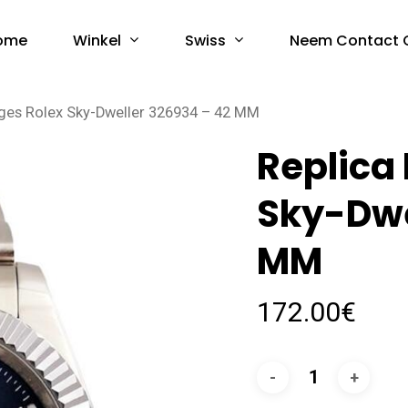
Winkel
Swiss
ome
Neem Contact 
oges Rolex Sky-Dweller 326934 – 42 MM
Replica
Sky-Dwe
MM
172.00
€