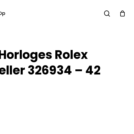
search
Op
 Horloges Rolex
ller 326934 – 42