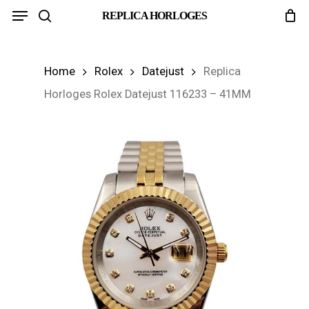
Menu
Skip
REPLICA HORLOGES
search
to
main
Home
Rolex
Datejust
Replica
content
Horloges Rolex Datejust 116233 – 41MM