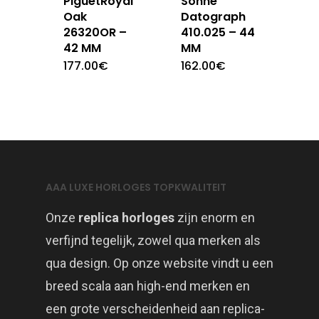
PiguetRoyal
Sohne
Oak
Datograph
26320OR –
410.025 – 44
42 MM
MM
177.00
€
162.00
€
AAA LUXE HORLOGES TOPKWALITEIT
Onze
replica horloges
zijn enorm en
verfijnd tegelijk, zowel qua merken als
qua design. Op onze website vindt u een
breed scala aan high-end merken en
een grote verscheidenheid aan replica-