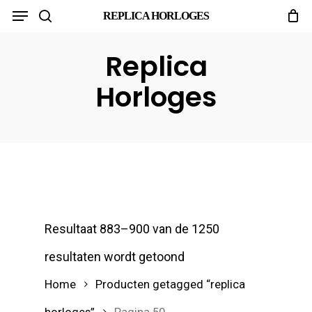
Menu
Skip
REPLICA HORLOGES
search
to
main
Replica
content
Horloges
Resultaat 883–900 van de 1250
resultaten wordt getoond
Home
Producten getagged “replica