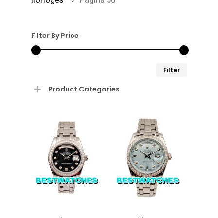
horloges”
Pagina 50
Filter By Price
Min.
Max.
Filter
prijs
prijs
Product Categories