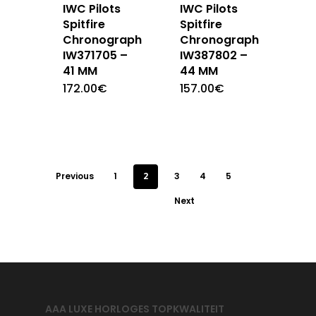
IWC Pilots
IWC Pilots
Spitfire
Spitfire
Chronograph
Chronograph
IW371705 –
IW387802 –
41 MM
44 MM
172.00
€
157.00
€
Previous
1
2
3
4
5
Next
AAA LUXE HORLOGES TOPKWALITEIT