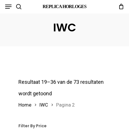
Menu
Skip
REPLICA HORLOGES
search
to
main
IWC
content
Resultaat 19–36 van de 73 resultaten
wordt getoond
Home
IWC
Pagina 2
Filter By Price