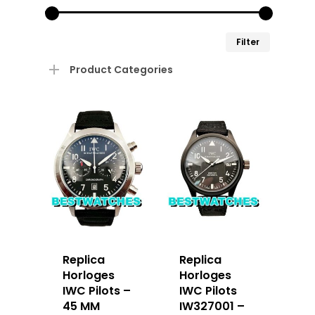
Min.
Max.
Filter
prijs
prijs
Product Categories
Replica
Replica
Horloges
Horloges
IWC Pilots –
IWC Pilots
45 MM
IW327001 –