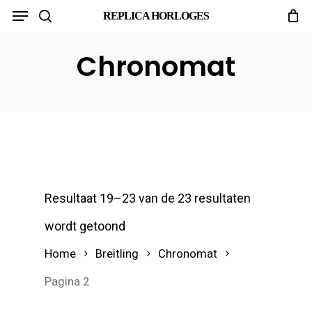
Menu
Skip
REPLICA HORLOGES
search
to
main
Chronomat
content
Resultaat 19–23 van de 23 resultaten
wordt getoond
Home
Breitling
Chronomat
Pagina 2