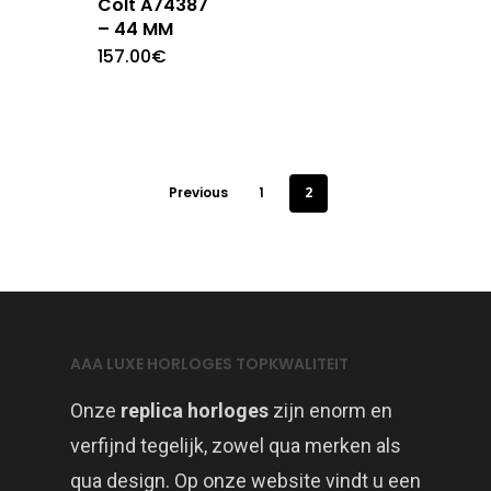
Colt A74387
– 44 MM
157.00
€
Previous
1
2
AAA LUXE HORLOGES TOPKWALITEIT
Onze
replica horloges
zijn enorm en
verfijnd tegelijk, zowel qua merken als
qua design. Op onze website vindt u een