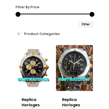
Filter By Price
Min.
Max.
Filter
prijs
prijs
Product Categories
Replica
Replica
Horloges
Horloges