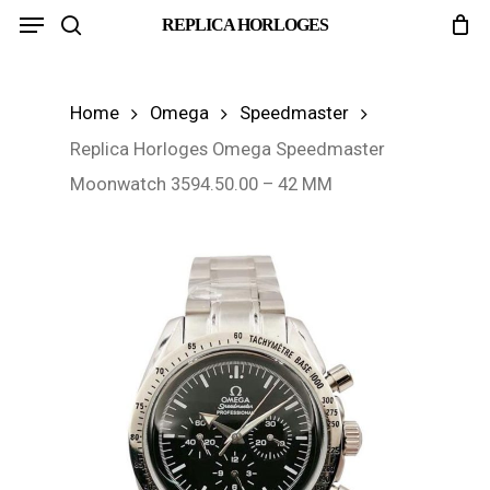
Menu
Skip
REPLICA HORLOGES
search
to
main
Home
Omega
Speedmaster
content
Replica Horloges Omega Speedmaster
Moonwatch 3594.50.00 – 42 MM