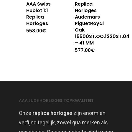
AAA Swiss
Replica
Hublot 1:1
Horloges
Replica
Audemars
Horloges
PiguetRoyal
Oak
558.00
€
15500ST.OO.1220ST.04
– 41 MM
577.00
€
AAA LUXE HORLOGES TOPKWALITEIT
Onze
replica horloges
zijn enorm en
verfijnd tegelijk, zowel qua merken als
qua design. Op onze website vindt u een