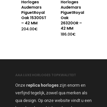
Horloges
Horloges
Audemars
Audemars
PiguetRoyal
PiguetRoyal
Oak 15300ST
Oak
– 42 MM
26320OR –
42 MM
204.00
€
186.00
€
AAA LUXE HORLOGES TOPKWALITEIT
Onze
replica horloges
zijn enorm en
verfijnd tegelijk, zowel qua merken als
qua design. Op onze website vindt u een