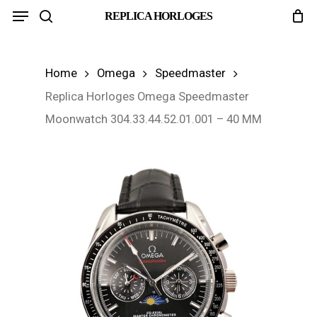
Menu
Skip
REPLICA HORLOGES
search
to
main
Home
Omega
Speedmaster
content
Replica Horloges Omega Speedmaster
Moonwatch 304.33.44.52.01.001 – 40 MM