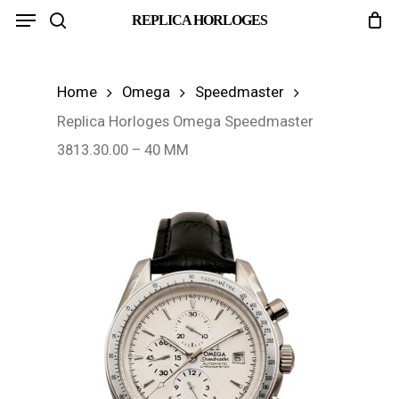
Menu
Skip
REPLICA HORLOGES
search
to
main
Home
Omega
Speedmaster
content
Replica Horloges Omega Speedmaster
3813.30.00 – 40 MM