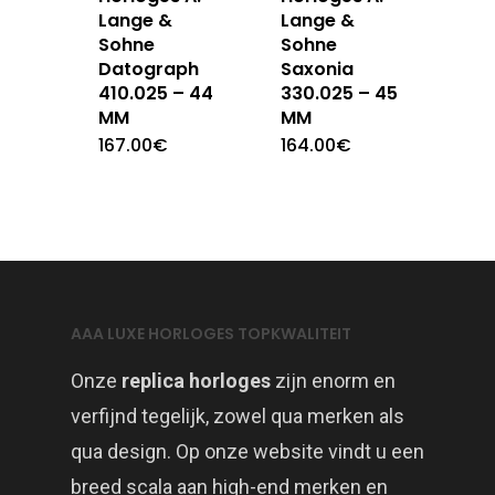
Lange &
Lange &
Sohne
Sohne
Datograph
Saxonia
410.025 – 44
330.025 – 45
MM
MM
167.00
€
164.00
€
AAA LUXE HORLOGES TOPKWALITEIT
Onze
replica horloges
zijn enorm en
verfijnd tegelijk, zowel qua merken als
qua design. Op onze website vindt u een
breed scala aan high-end merken en