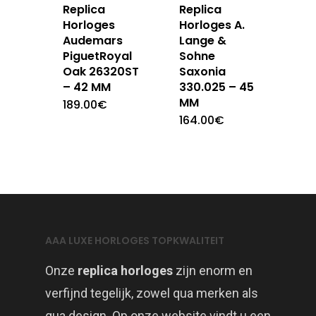
Replica
Replica
Horloges
Horloges A.
Audemars
Lange &
PiguetRoyal
Sohne
Oak 26320ST
Saxonia
– 42 MM
330.025 – 45
MM
189.00
€
164.00
€
AAA LUXE HORLOGES TOPKWALITEIT
Onze
replica horloges
zijn enorm en
verfijnd tegelijk, zowel qua merken als
qua design. Op onze website vindt u een