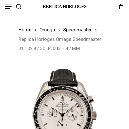
Menu
Skip
REPLICA HORLOGES
search
to
main
Home
Omega
Speedmaster
content
Replica Horloges Omega Speedmaster
311.32.42.30.04.003 – 42 MM