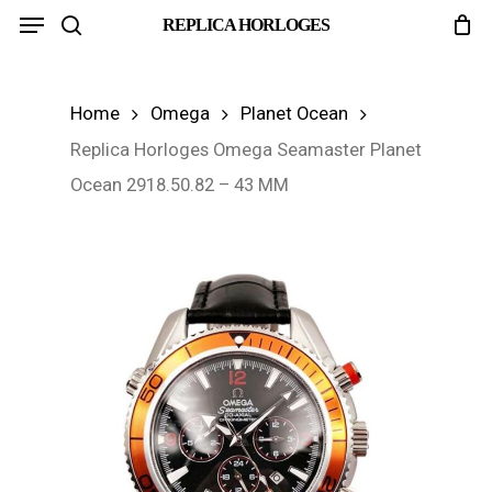
Menu
Skip
REPLICA HORLOGES
search
to
main
Home
Omega
Planet Ocean
content
Replica Horloges Omega Seamaster Planet
Ocean 2918.50.82 – 43 MM