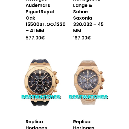
Audemars
Lange &
PiguetRoyal
Sohne
Oak
Saxonia
15500ST.OO.1220ST.04
330.032 – 45
– 41 MM
MM
577.00
€
167.00
€
Replica
Replica
Horloges
Horloges