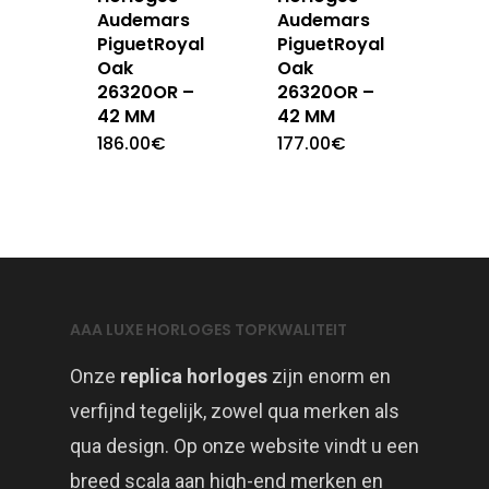
Audemars
Audemars
PiguetRoyal
PiguetRoyal
Oak
Oak
26320OR –
26320OR –
42 MM
42 MM
186.00
€
177.00
€
AAA LUXE HORLOGES TOPKWALITEIT
Onze
replica horloges
zijn enorm en
verfijnd tegelijk, zowel qua merken als
qua design. Op onze website vindt u een
breed scala aan high-end merken en