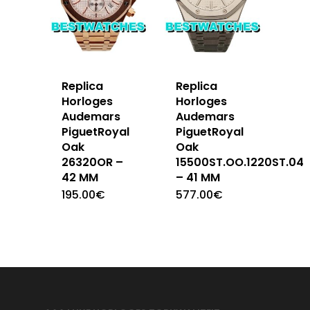
Replica
Replica
Horloges
Horloges
Audemars
Audemars
PiguetRoyal
PiguetRoyal
Oak
Oak
26320OR –
15500ST.OO.1220ST.04
42 MM
– 41 MM
195.00
€
577.00
€