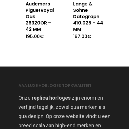
Audemars
Lange &
PiguetRoyal
Sohne
Oak
Datograph
26320OR –
410.025 – 44
42 MM
MM
195.00
€
167.00
€
AAA LUXE HORLOGES TOPKWALITEIT
Onze
replica horloges
zijn enorm en
verfijnd tegelijk, zowel qua merken als
qua design. Op onze website vindt u een
breed scala aan high-end merken en