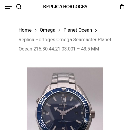
Menu
Skip
REPLICA HORLOGES
search
to
main
Home
Omega
Planet Ocean
content
Replica Horloges Omega Seamaster Planet
Ocean 215.30.44.21.03.001 – 43.5 MM