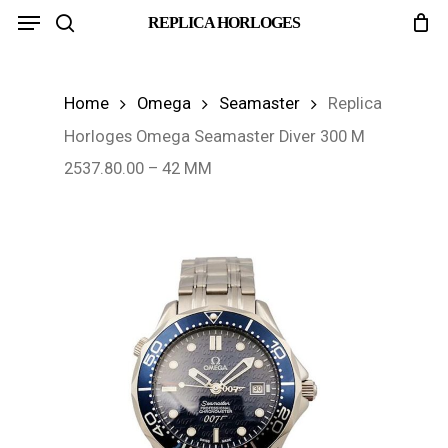
Menu
Skip
REPLICA HORLOGES
search
to
main
Home
Omega
Seamaster
Replica
content
Horloges Omega Seamaster Diver 300 M
2537.80.00 – 42 MM