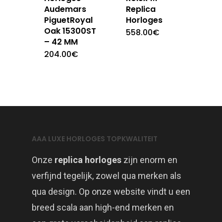
Audemars
Replica
PiguetRoyal
Horloges
Oak 15300ST
558.00
€
– 42 MM
204.00
€
AAA LUXE HORLOGES TOPKWALITEIT
Onze
replica horloges
zijn enorm en
verfijnd tegelijk, zowel qua merken als
qua design. Op onze website vindt u een
breed scala aan high-end merken en