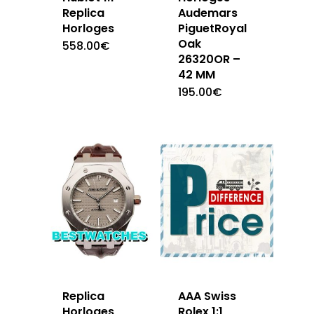
Replica
Audemars
Horloges
PiguetRoyal
Oak
558.00
€
26320OR –
42 MM
195.00
€
Replica
AAA Swiss
Horloges
Rolex 1:1