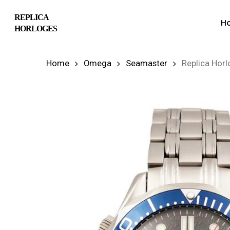
Skip
REPLICA
H
to
HORLOGES
main
content
Home
Omega
Seamaster
Replica Hor
Hit enter to search or ESC to close