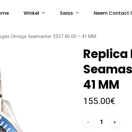
Winkel
Swiss
ome
Neem Contact 
loges Omega Seamaster 2537.80.00 – 41 MM
Replica
Seamast
41 MM
155.00
€