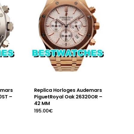
emars
Replica Horloges Audemars
0ST –
PiguetRoyal Oak 26320OR –
42 MM
195.00
€