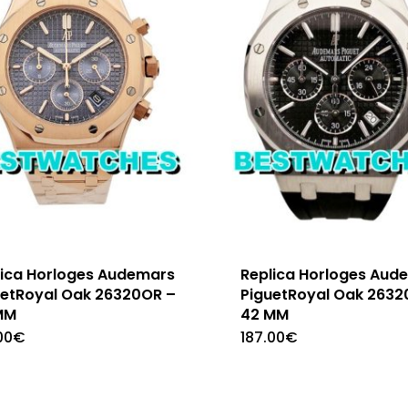
lica Horloges Audemars
Replica Horloges Aud
uetRoyal Oak 26320OR –
PiguetRoyal Oak 2632
MM
42 MM
00
€
187.00
€