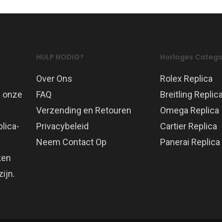
HULP NODIG?
Horloges Catego
Over Ons
Rolex Replica
p onze
FAQ
Breitling Replic
Verzending en Retouren
Omega Replica
lica-
Privacybeleid
Cartier Replica
Neem Contact Op
Panerai Replica
ken
ijn.