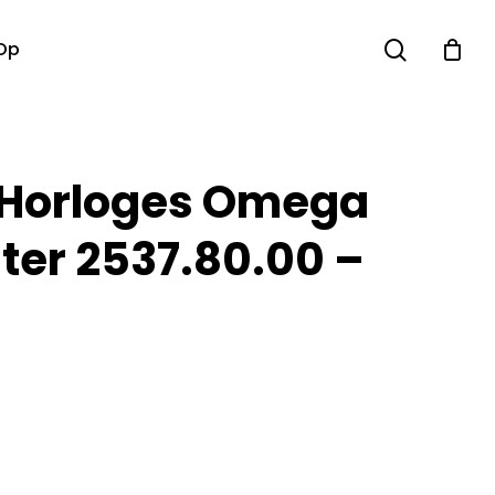
search
Op
 Horloges Omega
er 2537.80.00 –