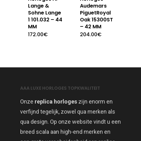
Lange &
Audemars
Sohne Lange
PiguetRoyal
1 101.032 – 44
Oak 15300ST
MM
– 42 MM
172.00
€
204.00
€
AAA LUXE HORLOGES TOPKWALITEIT
Onze
replica horloges
zijn enorm en
verfijnd tegelijk, zowel qua merken als
qua design. Op onze website vindt u een
breed scala aan high-end merken en