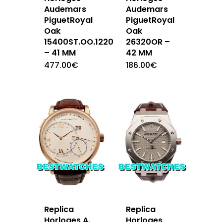
Audemars
Audemars
PiguetRoyal
PiguetRoyal
Oak
Oak
15400ST.OO.1220ST.03
26320OR –
– 41 MM
42 MM
477.00
€
186.00
€
Replica
Replica
Horloges A.
Horloges