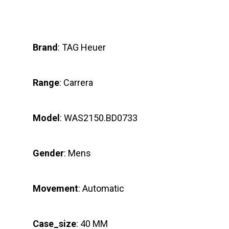
Brand
: TAG Heuer
Range
: Carrera
Model
: WAS2150.BD0733
Gender
: Mens
Movement
: Automatic
Case_size
: 40 MM