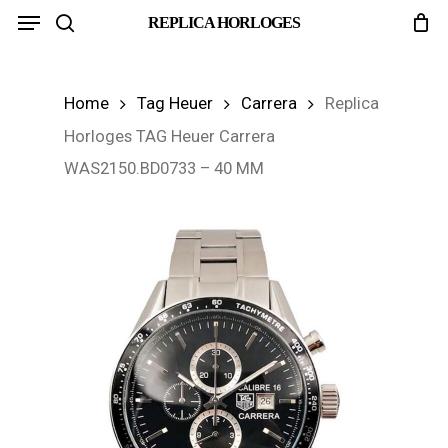
Menu
Skip
REPLICA HORLOGES
search
to
main
Home
Tag Heuer
Carrera
Replica
content
Horloges TAG Heuer Carrera
WAS2150.BD0733 – 40 MM