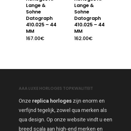
Lange &
Lange &
Sohne
Sohne
Datograph
Datograph
410.025 – 44
410.025 – 44
MM
MM
167.00
€
162.00
€
AAA LUXE HORLOGES TOPKWALITEIT
Onze
replica horloges
zijn enorm en
verfijnd tegelijk, zowel qua merken als
qua design. Op onze website vindt u een
breed scala aan high-end merken en