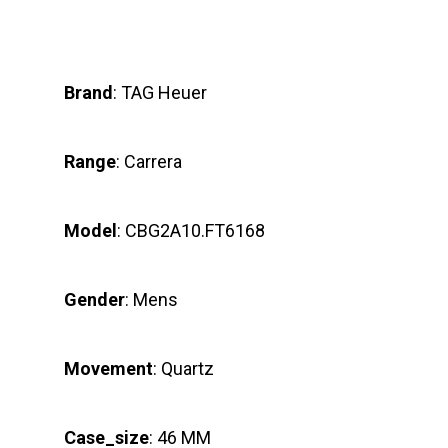
Brand
: TAG Heuer
Range
: Carrera
Model
: CBG2A10.FT6168
Gender
: Mens
Movement
: Quartz
Case_size
: 46 MM