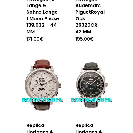
Lange &
Audemars
Sohne Lange
PiguetRoyal
1 Moon Phase
Oak
139.032 – 44
26320OR –
MM
42 MM
171.00
€
195.00
€
Replica
Replica
Horloges A.
Horloges A.