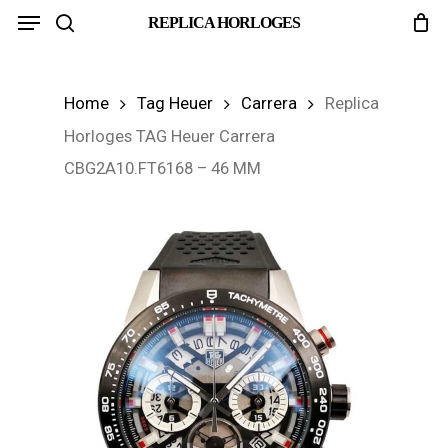
Menu
Skip
REPLICA HORLOGES
search
to
main
Home
Tag Heuer
Carrera
Replica
content
Horloges TAG Heuer Carrera
CBG2A10.FT6168 – 46 MM