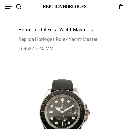
Menu
Skip
REPLICA HORLOGES
search
to
main
Home
Rolex
Yacht-Master
content
Replica Horloges Rolex Yacht-Master
169622 – 40 MM