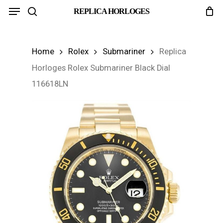
Menu
Skip
REPLICA HORLOGES
search
to
main
Home
Rolex
Submariner
Replica
content
Horloges Rolex Submariner Black Dial
116618LN