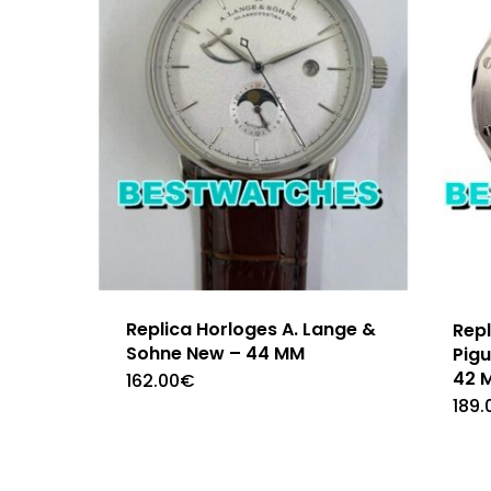
Replica Horloges A. Lange &
Rep
Sohne New – 44 MM
Pig
42 
162.00
€
189.