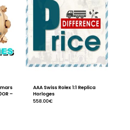
emars
AAA Swiss Rolex 1:1 Replica
0OR –
Horloges
558.00
€