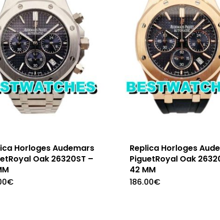
lica Horloges Audemars
Replica Horloges Aud
uetRoyal Oak 26320ST –
PiguetRoyal Oak 2632
MM
42 MM
00
€
186.00
€