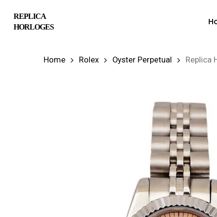
Skip
REPLICA
H
to
HORLOGES
main
content
Home
Rolex
Oyster Perpetual
Replica 
Hit enter to search or ESC to close