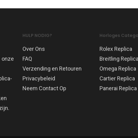
HULP NODIG?
Horloges Catego
Over Ons
Rolex Replica
p onze
FAQ
Breitling Replic
Verzending en Retouren
Omega Replica
lica-
Privacybeleid
Cartier Replica
Neem Contact Op
Panerai Replica
ken
ijn.