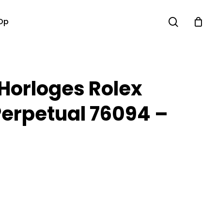
search
Op
 Horloges Rolex
Perpetual 76094 –