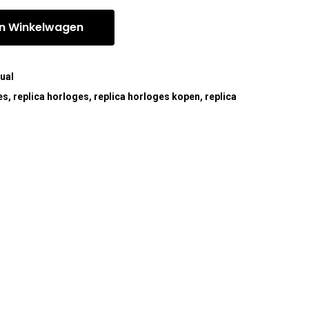
n Winkelwagen
ual
es
,
replica horloges
,
replica horloges kopen
,
replica