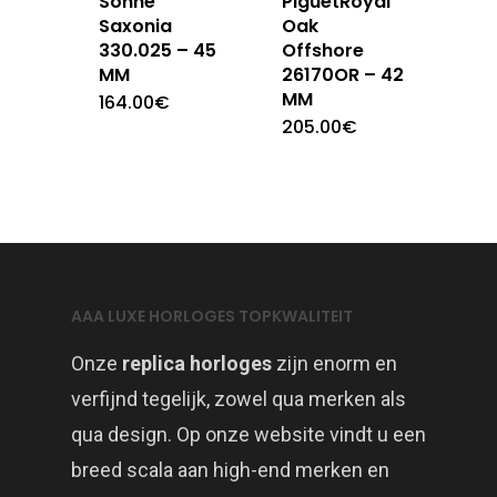
Sohne
PiguetRoyal
Saxonia
Oak
330.025 – 45
Offshore
MM
26170OR – 42
MM
164.00
€
205.00
€
AAA LUXE HORLOGES TOPKWALITEIT
Onze
replica horloges
zijn enorm en
verfijnd tegelijk, zowel qua merken als
qua design. Op onze website vindt u een
breed scala aan high-end merken en