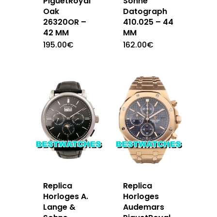
PiguetRoyal
Sohne
Oak
Datograph
26320OR –
410.025 – 44
42 MM
MM
195.00
€
162.00
€
Replica
Replica
Horloges A.
Horloges
Lange &
Audemars