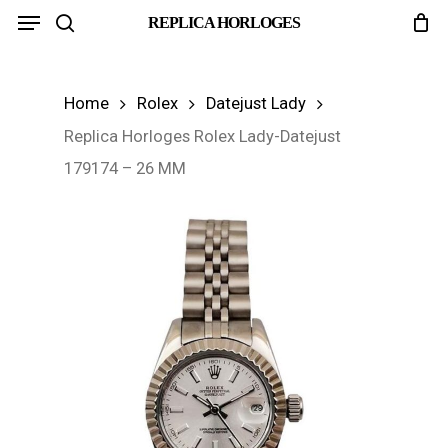
Menu
Skip
REPLICA HORLOGES
search
to
main
Home
Rolex
Datejust Lady
content
Replica Horloges Rolex Lady-Datejust
179174 – 26 MM