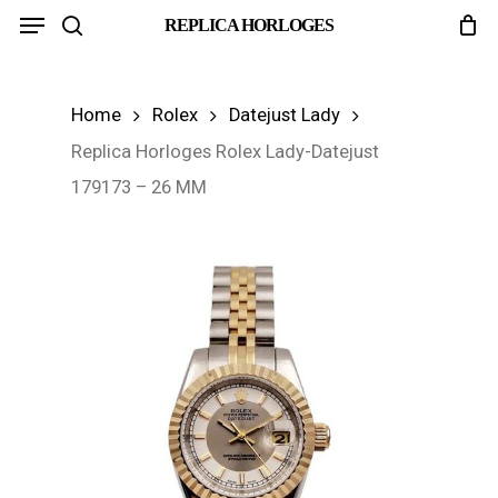
Menu
Skip
REPLICA HORLOGES
search
to
main
Home
Rolex
Datejust Lady
content
Replica Horloges Rolex Lady-Datejust
179173 – 26 MM