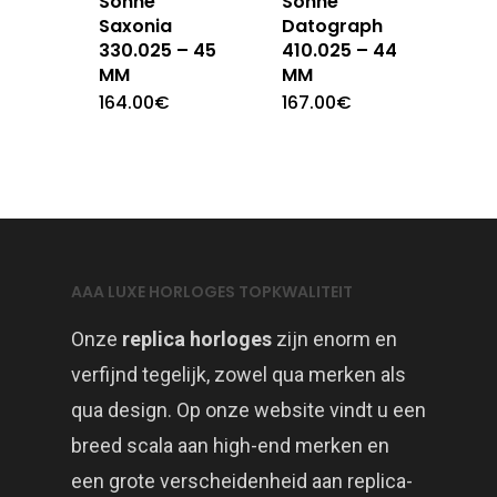
Sohne
Sohne
Saxonia
Datograph
330.025 – 45
410.025 – 44
MM
MM
164.00
€
167.00
€
AAA LUXE HORLOGES TOPKWALITEIT
Onze
replica horloges
zijn enorm en
verfijnd tegelijk, zowel qua merken als
qua design. Op onze website vindt u een
breed scala aan high-end merken en
een grote verscheidenheid aan replica-