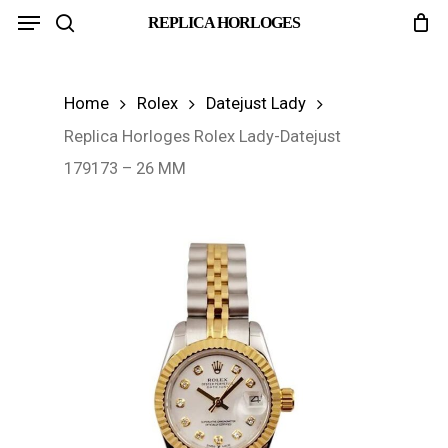
Menu
Skip
REPLICA HORLOGES
search
to
main
Home
Rolex
Datejust Lady
content
Replica Horloges Rolex Lady-Datejust
179173 – 26 MM