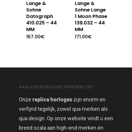
Lange &
Lange &
Sohne
Sohne Lange
Datograph
1 Moon Phase
410.025 – 44
139.032 – 44
MM
MM
167.00
€
171.00
€
AAA LUXE HORLOGES TOPKWALITEIT
Onze
replica horloges
zijn enorm en
verfijnd tegelijk, zowel qua merken als
qua design. Op onze website vindt u een
breed scala aan high-end merken en