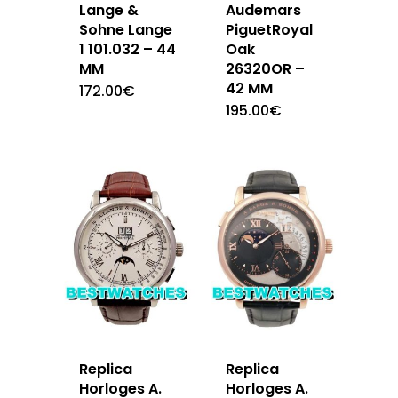
Lange &
Audemars
Sohne Lange
PiguetRoyal
1 101.032 – 44
Oak
MM
26320OR –
42 MM
172.00
€
195.00
€
Replica
Replica
Horloges A.
Horloges A.