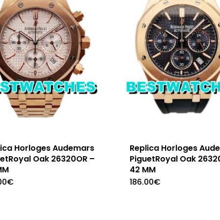
lica Horloges Audemars
Replica Horloges Aud
uetRoyal Oak 26320OR –
PiguetRoyal Oak 2632
MM
42 MM
00
€
186.00
€