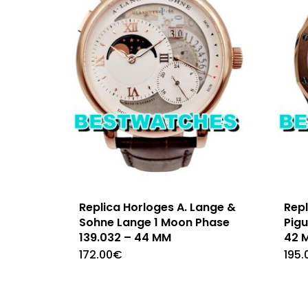
Replica Horloges A. Lange &
Rep
Sohne Lange 1 Moon Phase
Pig
139.032 – 44 MM
42 
172.00
€
195.