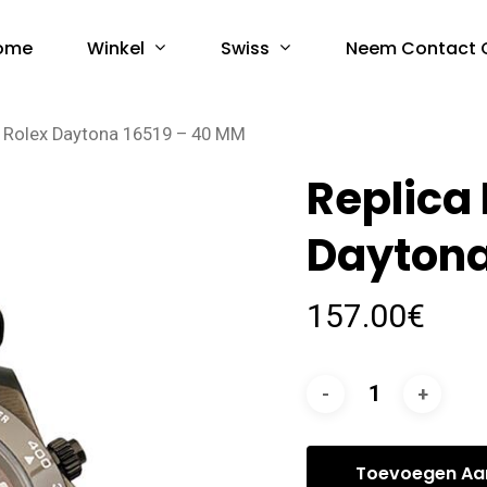
Winkel
Swiss
ome
Neem Contact 
s Rolex Daytona 16519 – 40 MM
Replica
Daytona
157.00
€
Toevoegen Aa