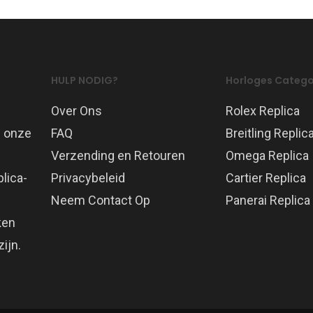
HULP NODIG?
Horloges Catego
Over Ons
Rolex Replica
p onze
FAQ
Breitling Replic
Verzending en Retouren
Omega Replica
lica-
Privacybeleid
Cartier Replica
Neem Contact Op
Panerai Replica
ken
ijn.