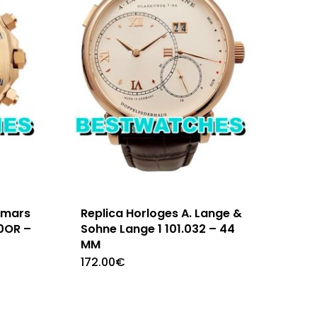
emars
Replica Horloges A. Lange &
0OR –
Sohne Lange 1 101.032 – 44
MM
172.00
€