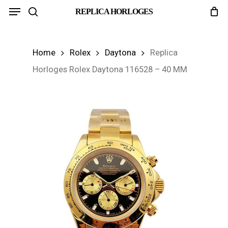
Menu
Skip
REPLICA HORLOGES
search
to
main
Home
Rolex
Daytona
Replica
content
Horloges Rolex Daytona 116528 – 40 MM