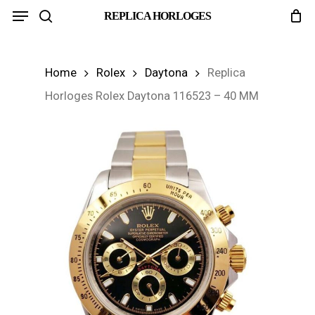
Menu
Skip
REPLICA HORLOGES
search
to
main
Home
Rolex
Daytona
Replica
content
Horloges Rolex Daytona 116523 – 40 MM