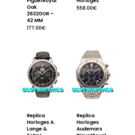
PiguetRoyal
Horloges
Oak
558.00
€
26320OR –
42 MM
177.00
€
Replica
Replica
Horloges A.
Horloges
Lange &
Audemars