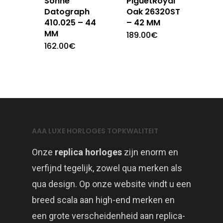
Sohne
PiguetRoyal
Datograph
Oak 26320ST
410.025 – 44
– 42 MM
MM
189.00
€
162.00
€
AAA LUXE HORLOGES TOPKWALITEIT
Onze
replica horloges
zijn enorm en
verfijnd tegelijk, zowel qua merken als
qua design. Op onze website vindt u een
breed scala aan high-end merken en
een grote verscheidenheid aan replica-