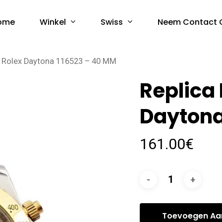
Winkel
Swiss
ome
Neem Contact 
s Rolex Daytona 116523 – 40 MM
Replica
Daytona
161.00
€
Toevoegen Aa