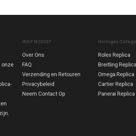
HULP NODIG?
Horloges Catego
Over Ons
Rolex Replica
p onze
FAQ
Breitling Replic
Verzending en Retouren
Omega Replica
lica-
Privacybeleid
Cartier Replica
Neem Contact Op
Panerai Replica
ken
ijn.