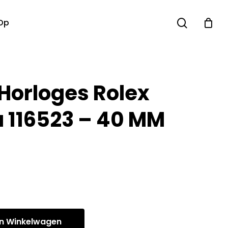
search
Op
 Horloges Rolex
 116523 – 40 MM
n Winkelwagen