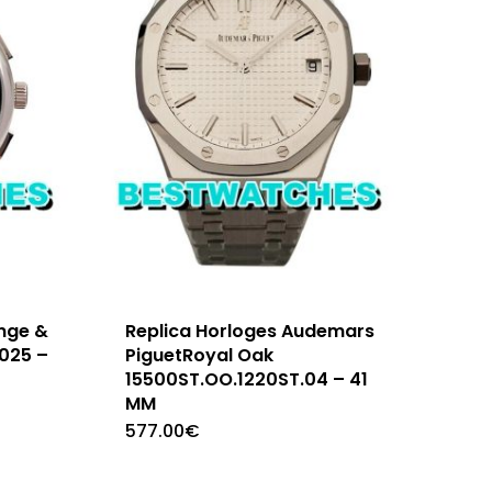
ange &
Replica Horloges Audemars
025 –
PiguetRoyal Oak
15500ST.OO.1220ST.04 – 41
MM
577.00
€