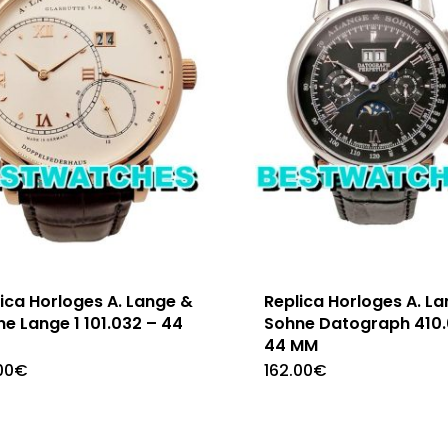
ica Horloges A. Lange &
Replica Horloges A. L
e Lange 1 101.032 – 44
Sohne Datograph 410.
44 MM
00
€
162.00
€