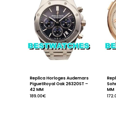
Replica Horloges Audemars
Repl
PiguetRoyal Oak 26320ST –
Sohn
42 MM
MM
189.00
€
172.