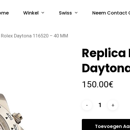
Winkel
Swiss
ome
Neem Contact 
s Rolex Daytona 116520 – 40 MM
Replica
Daytona
150.00
€
Toevoegen Aa