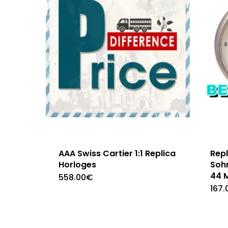
AAA Swiss Cartier 1:1 Replica
Repl
Horloges
Soh
44 
558.00
€
167.