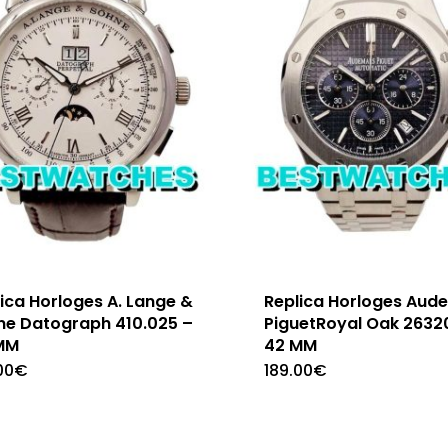
ica Horloges A. Lange &
Replica Horloges Aud
ne Datograph 410.025 –
PiguetRoyal Oak 2632
MM
42 MM
00
€
189.00
€