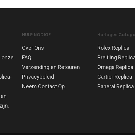
HULP NODIG?
Horloges Catego
Over Ons
Rolex Replica
p onze
FAQ
Breitling Replic
Verzending en Retouren
Omega Replica
lica-
Privacybeleid
Cartier Replica
Neem Contact Op
Panerai Replica
ken
ijn.