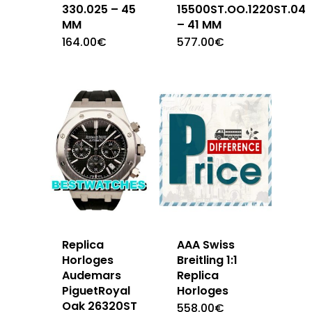
330.025 – 45
15500ST.OO.1220ST.04
MM
– 41 MM
164.00
€
577.00
€
Replica
AAA Swiss
Horloges
Breitling 1:1
Audemars
Replica
PiguetRoyal
Horloges
Oak 26320ST
558.00
€