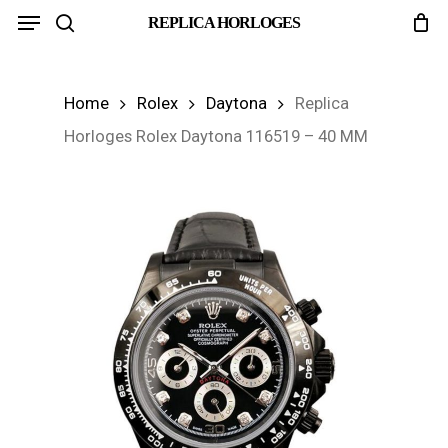
Menu
Skip
REPLICA HORLOGES
search
to
main
Home
Rolex
Daytona
Replica
content
Horloges Rolex Daytona 116519 – 40 MM