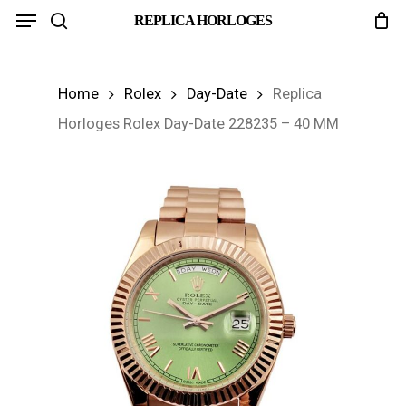
Menu
Skip
REPLICA HORLOGES
search
to
main
Home
Rolex
Day-Date
Replica
content
Horloges Rolex Day-Date 228235 – 40 MM