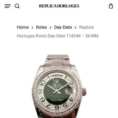
Menu
Skip
REPLICA HORLOGES
search
to
main
Home
Rolex
Day-Date
Replica
content
Horloges Rolex Day-Date 118346 – 36 MM