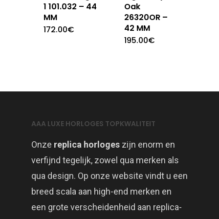
1 101.032 – 44
Oak
MM
26320OR –
42 MM
172.00
€
195.00
€
AAA LUXE HORLOGES TOPKWALITEIT
Onze
replica horloges
zijn enorm en
verfijnd tegelijk, zowel qua merken als
qua design. Op onze website vindt u een
breed scala aan high-end merken en
een grote verscheidenheid aan replica-