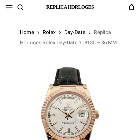
Menu
Skip
REPLICA HORLOGES
search
to
main
Home
Rolex
Day-Date
Replica
content
Horloges Rolex Day-Date 118135 – 36 MM