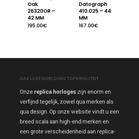
Oak
Datograph
26320OR –
410.025 – 44
42 MM
MM
195.00
€
167.00
€
AAA LUXE HORLOGES TOPKWALITEIT
Onze
replica horloges
zijn enorm en
verfijnd tegelijk, zowel qua merken als
qua design. Op onze website vindt u een
breed scala aan high-end merken en
een grote verscheidenheid aan replica-