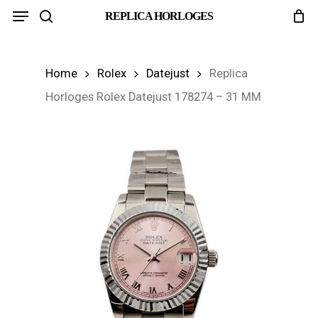
Menu
Skip
REPLICA HORLOGES
search
to
main
Home
Rolex
Datejust
Replica
content
Horloges Rolex Datejust 178274 – 31 MM