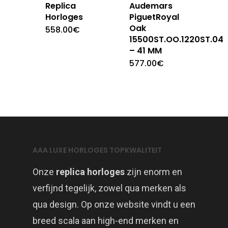
Replica
Audemars
Horloges
PiguetRoyal
Oak
558.00
€
15500ST.OO.1220ST.04
– 41 MM
577.00
€
AAA LUXE HORLOGES TOPKWALITEIT
Onze
replica horloges
zijn enorm en
verfijnd tegelijk, zowel qua merken als
qua design. Op onze website vindt u een
breed scala aan high-end merken en