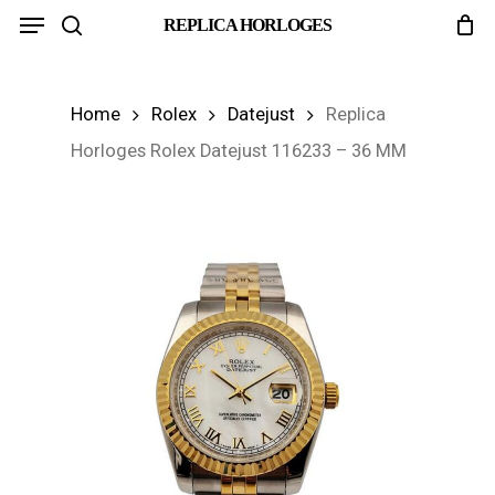
Menu
Skip
REPLICA HORLOGES
search
to
main
Home
Rolex
Datejust
Replica
content
Horloges Rolex Datejust 116233 – 36 MM