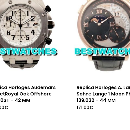
lica Horloges Audemars
Replica Horloges A. L
uetRoyal Oak Offshore
Sohne Lange 1 Moon P
70ST – 42 MM
139.032 – 44 MM
00
€
171.00
€