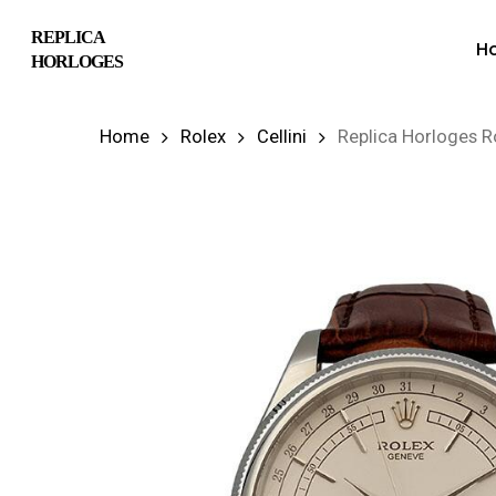
Skip
REPLICA
H
to
HORLOGES
main
content
Home
Rolex
Cellini
Replica Horloges R
Hit enter to search or ESC to close