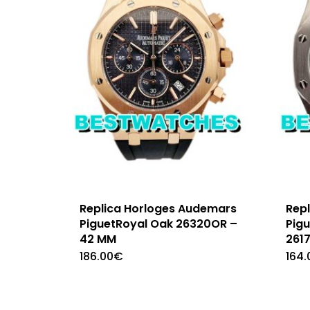
Replica Horloges Audemars
Rep
PiguetRoyal Oak 26320OR –
Pig
42 MM
261
186.00
€
164.