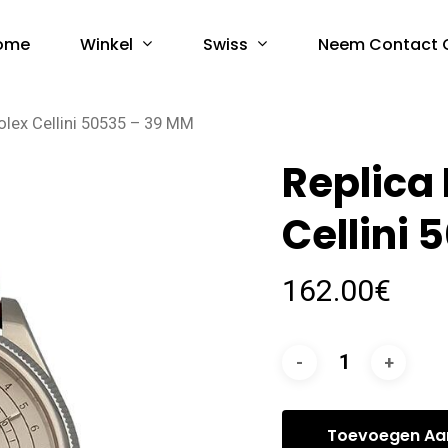
Winkel
Swiss
ome
Neem Contact 
olex Cellini 50535 – 39 MM
Replica
Cellini
162.00
€
Toevoegen Aa