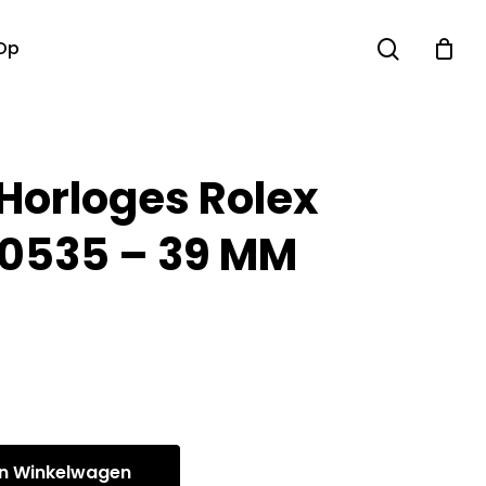
search
Op
 Horloges Rolex
 50535 – 39 MM
n Winkelwagen