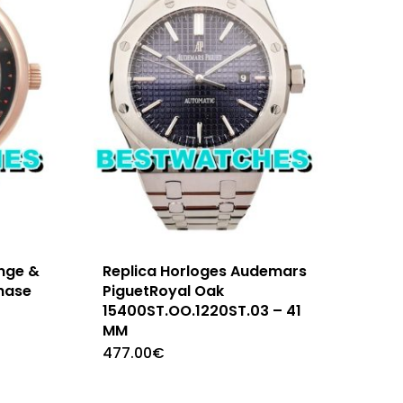
ange &
Replica Horloges Audemars
hase
PiguetRoyal Oak
15400ST.OO.1220ST.03 – 41
MM
477.00
€