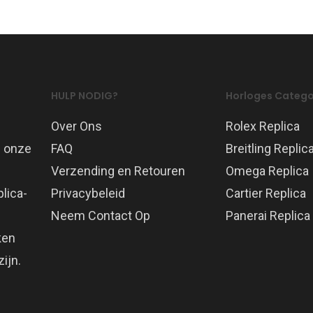
HULP NODIG?
Horloges Catego
Over Ons
Rolex Replica
p onze
FAQ
Breitling Replic
Verzending en Retouren
Omega Replica
lica-
Privacybeleid
Cartier Replica
Neem Contact Op
Panerai Replica
ken
ijn.