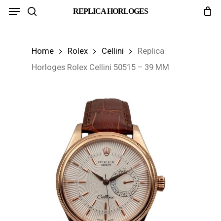
Menu
Skip
REPLICA HORLOGES
search
to
main
Home
Rolex
Cellini
Replica
content
Horloges Rolex Cellini 50515 – 39 MM