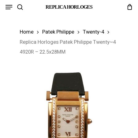
Menu
Skip
REPLICA HORLOGES
search
to
main
Home
Patek Philippe
Twenty-4
content
Replica Horloges Patek Philippe Twenty~4
4920R – 22.5x28MM