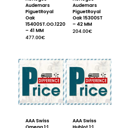
Audemars
Audemars
PiguetRoyal
PiguetRoyal
Oak
Oak 15300ST
15400ST.OO.1220ST.03
– 42 MM
– 41 MM
204.00
€
477.00
€
AAA Swiss
AAA Swiss
Omega 1:1
Hublot 1:1