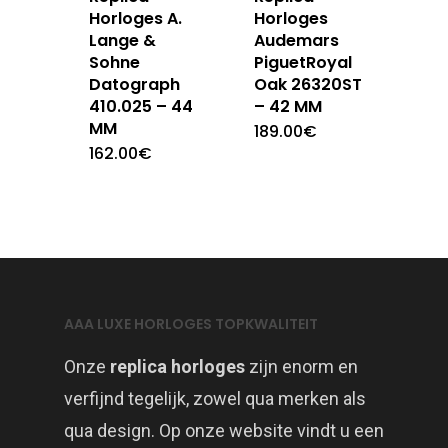
Horloges A.
Horloges
Lange &
Audemars
Sohne
PiguetRoyal
Datograph
Oak 26320ST
410.025 – 44
– 42 MM
MM
189.00
€
162.00
€
AAA LUXE HORLOGES TOPKWALITEIT
Onze
replica horloges
zijn enorm en
verfijnd tegelijk, zowel qua merken als
qua design. Op onze website vindt u een