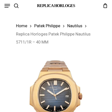
Menu
Skip
REPLICA HORLOGES
search
to
main
Home
Patek Philippe
Nautilus
content
Replica Horloges Patek Philippe Nautilus
5711/1R – 40 MM