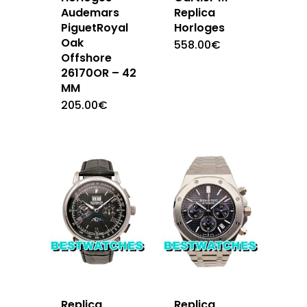
Audemars
Replica
PiguetRoyal
Horloges
Oak
558.00
€
Offshore
26170OR – 42
MM
205.00
€
Replica
Replica