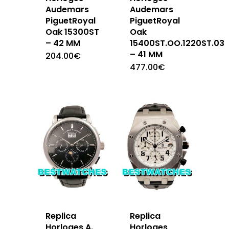
Audemars
Audemars
PiguetRoyal
PiguetRoyal
Oak 15300ST
Oak
– 42 MM
15400ST.OO.1220ST.03
– 41 MM
204.00
€
477.00
€
Replica
Replica
Horloges A.
Horloges