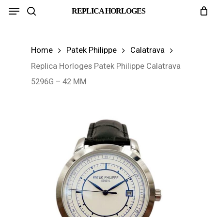
Menu
Skip
REPLICA HORLOGES
search
to
main
Home
Patek Philippe
Calatrava
content
Replica Horloges Patek Philippe Calatrava
5296G – 42 MM