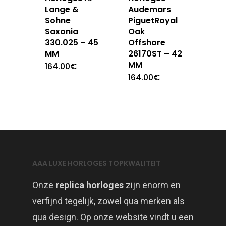
Lange &
Audemars
Sohne
PiguetRoyal
Saxonia
Oak
330.025 – 45
Offshore
MM
26170ST – 42
MM
164.00
€
164.00
€
AAA LUXE HORLOGES TOPKWALITEIT
Onze
replica horloges
zijn enorm en
verfijnd tegelijk, zowel qua merken als
qua design. Op onze website vindt u een