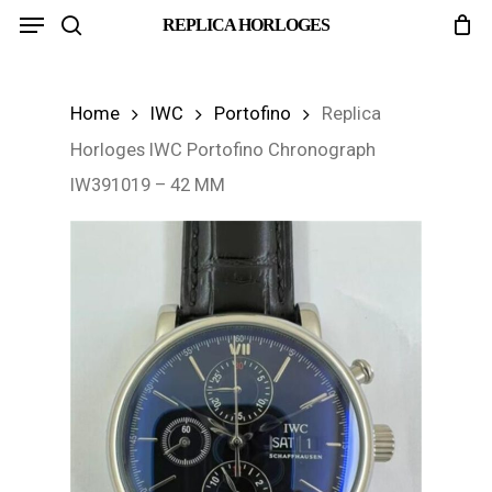
Menu
Skip
REPLICA HORLOGES
search
to
main
Home
IWC
Portofino
Replica
content
Horloges IWC Portofino Chronograph
IW391019 – 42 MM