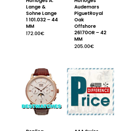
Horloges A.
Horloges
Lange &
Audemars
Sohne Lange
PiguetRoyal
1 101.032 – 44
Oak
MM
Offshore
26170OR – 42
172.00
€
MM
205.00
€