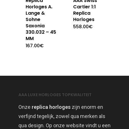
Replica
AAA Swiss
Horloges A.
Cartier 1:1
Lange &
Replica
Sohne
Horloges
Saxonia
558.00
€
330.032 – 45
MM
167.00
€
AAA LUXE HORLOGES TOPKWALITEIT
Onze
replica horloges
zijn enorm en
verfijnd tegelijk, zowel qua merken als
qua design. Op onze website vindt u een